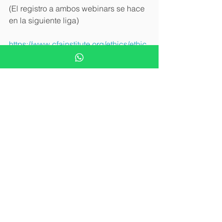
(El registro a ambos webinars se hace 
en la siguiente liga)
https://www.cfainstitute.org/ethics/ethic
al-decision-making
Además, se pueden diseñar talleres 
personalizados para tu organización.
Conclusión
Todos queremos ser personas éticas y 
también ser trabajar en empresas 
éticas, así como cosechar los 
beneficios de trabajar en un sector 
financiero donde el público realmente 
confía en los productos y servicios que 
ofrecemos. No sólo porque nos 