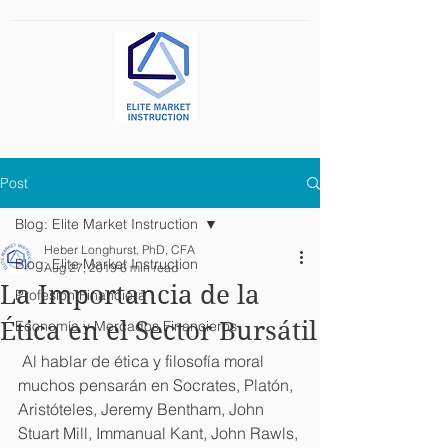
Post
Blog: Elite Market Instruction
Heber Longhurst, PhD, CFA
Blog: Elite Market Instruction
Aug 27, 2019
6 min read
La Importancia de la
Profesión Financiera
Ética en el Sector Bursátil
Economía y Mercados Financieros
 Al hablar de ética y filosofía moral 
muchos pensarán en Socrates, Platón, 
Aristóteles, Jeremy Bentham, John 
Stuart Mill, Immanual Kant, John Rawls, 